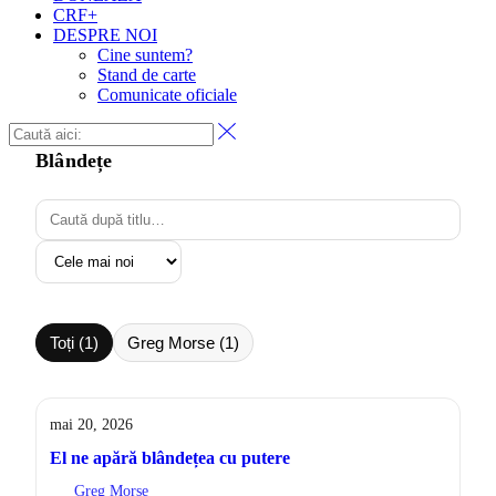
CRF+
DESPRE NOI
Cine suntem?
Stand de carte
Comunicate oficiale
Blândețe
Toți (1)
Greg Morse (1)
mai 20, 2026
El ne apără blândețea cu putere
Greg Morse