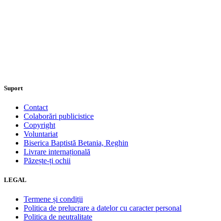
Suport
Contact
Colaborări publicistice
Copyright
Voluntariat
Biserica Baptistă Betania, Reghin
Livrare internațională
Păzește-ți ochii
LEGAL
Termene și condiții
Politica de prelucrare a datelor cu caracter personal
Politica de neutralitate