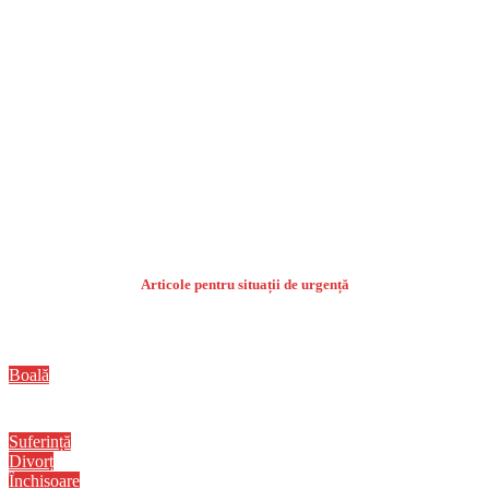
Articole pentru situații de urgență
Boală
Suferință
Divorț
Închisoare