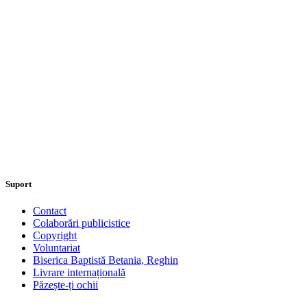
Suport
Contact
Colaborări publicistice
Copyright
Voluntariat
Biserica Baptistă Betania, Reghin
Livrare internațională
Păzește-ți ochii