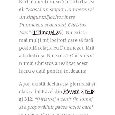
Barb îl menționează în întrebarea
ei:
“Există un singur Dumnezeu și
un singur mijlocitor între
Dumnezeu și oameni, Christos
Isus”
(
1 Timotei 2:5
). Nu există
mai mulți mijlocitori care să facă
posibilă relația cu Dumnezeu fără
a fi distruși. Nu există. Christos și
numai Christos a realizat acest
lucru o dată pentru totdeauna.
Apoi, există declarația glorioasă și
clară a lui Pavel din
Efeseni 2:17-18
și 3:12
:
“[Hristos] a venit [în lume]
și a propovăduit pacea [celor care]
erau departe și pacea celor care