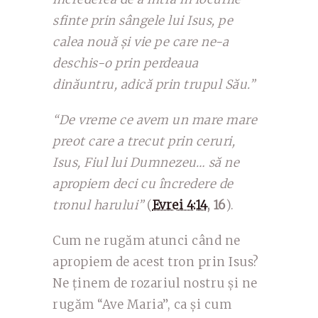
sfinte prin sângele lui Isus, pe
calea nouă și vie pe care ne-a
deschis-o prin perdeaua
dinăuntru, adică prin trupul Său.”
“De vreme ce avem un mare mare
preot care a trecut prin ceruri,
Isus, Fiul lui Dumnezeu… să ne
apropiem deci cu încredere de
tronul harului”
(
Evrei 4:14
, 16
).
Cum ne rugăm atunci când ne
apropiem de acest tron prin Isus?
Ne ținem de rozariul nostru și ne
rugăm “Ave Maria”, ca și cum