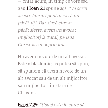
– chiar acum, în timp ce vorbesc.
Sau
1 Ioan 2:1
spune așa:
“Vă scriu
aceste lucruri pentru ca să nu
păcătuiți. Dar, dacă cineva
păcătuiește, avem un avocat
(mijlocitor) la Tatăl, pe Isus
Christos cel neprihănit”.
Nu avem nevoie de un alt avocat.
Este o blasfemie
, aș putea să spun,
să spunem că avem nevoie de un
alt avocat sau de un alt mijlocitor
sau mijlocitori în afară de
Christos.
Evrei 7:25
:
“[Isus] este în stare să