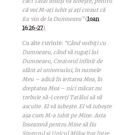
căci Tatăl însuși vă iubește, pentru
că voi M-ați iubit și ați crezut că
Eu vin de la Dumnezeu”
(
Ioan
16:26-27
).
Cu alte cuvinte:
“Când vorbiți cu
Dumnezeu, când vă rugați lui
Dumnezeu, Creatorul infinit de
sfânt al universului, în numele
Meu – adică în iertarea Mea, în
dreptatea Mea – nici măcar nu
trebuie să-i cereți Tatălui să vă
asculte. El vă iubește. El vă iubește
așa cum M-a iubit pe Mine. Asta
înseamnă pentru Mine să fiu
Singurul și Unicul Mijlocitor între