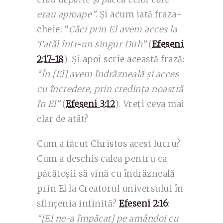
erau aproape”.
Și acum iată fraza-
cheie: “
Căci prin El avem acces la
Tatăl într-un singur Duh”
(
Efeseni
2:17-18
). Și apoi scrie această frază:
“În [El] avem îndrăzneală și acces
cu încredere, prin credința noastră
în El”
(
Efeseni 3:12
). Vreți ceva mai
clar de atât?
Cum a făcut Christos acest lucru?
Cum a deschis calea pentru ca
păcătoșii să vină cu îndrăzneală
prin El la Creatorul universului în
sfințenia infinită?
Efeseni 2:16
:
“[El ne-a împăcat] pe amândoi cu