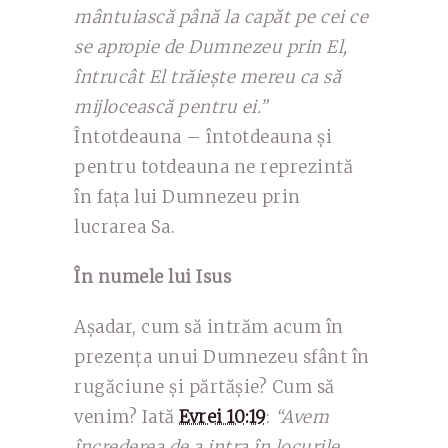
mântuiască până la capăt pe cei ce
se apropie de Dumnezeu prin El,
întrucât El trăiește mereu ca să
mijlocească pentru ei.”
Întotdeauna – întotdeauna și
pentru totdeauna ne reprezintă
în fața lui Dumnezeu prin
lucrarea Sa.
În numele lui Isus
Așadar, cum să intrăm acum în
prezența unui Dumnezeu sfânt în
rugăciune și părtășie? Cum să
venim? Iată
Evrei 10:19
:
“Avem
încrederea de a intra în locurile